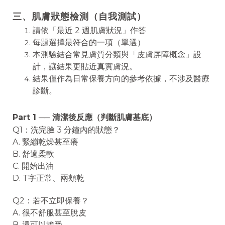
三、肌膚狀態檢測（自我測試）
請依「最近 2 週肌膚狀況」作答
每題選擇最符合的一項（單選）
本測驗結合常見膚質分類與「皮膚屏障概念」設
計，讓結果更貼近真實膚況。
結果僅作為日常保養方向的參考依據，不涉及醫療
診斷。
Part 1 ── 清潔後反應（判斷肌膚基底）
Q1：洗完臉 3 分鐘內的狀態？
A. 緊繃乾燥甚至癢
B. 舒適柔軟
C. 開始出油
D. T字正常、兩頰乾
Q2：若不立即保養？
A. 很不舒服甚至脫皮
B. 還可以接受