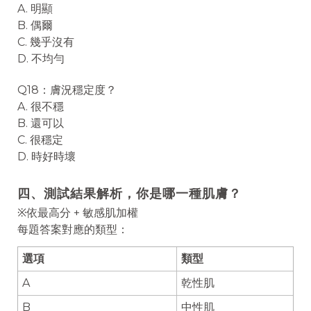
A. 明顯
B. 偶爾
C. 幾乎沒有
D. 不均勻
Q18：膚況穩定度？
A. 很不穩
B. 還可以
C. 很穩定
D. 時好時壞
四、測試結果解析，你是哪一種肌膚？
※依最高分 + 敏感肌加權
每題答案對應的類型：
選項
類型
A
乾性肌
B
中性肌