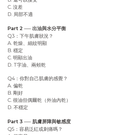
C. 沒差
D. 局部不適
Part 2 ── 出油與水分平衡
Q3：下午肌膚狀況？
A. 乾燥、細紋明顯
B. 穩定
C. 明顯出油
D. T字油、兩頰乾
Q4：你對自己肌膚的感覺？
A. 偏乾
B. 剛好
C. 很油但偶爾乾（外油內乾）
D. 不穩定
Part 3 ── 肌膚屏障與敏感度
Q5：容易泛紅或刺痛嗎？