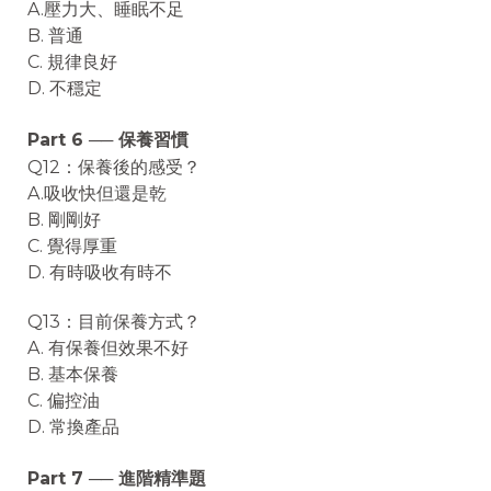
A.壓力大、睡眠不足
B. 普通
C. 規律良好
D. 不穩定
Part 6 ── 保養習慣
Q12：保養後的感受？
A.吸收快但還是乾
B. 剛剛好
C. 覺得厚重
D. 有時吸收有時不
Q13：目前保養方式？
A. 有保養但效果不好
B. 基本保養
C. 偏控油
D. 常換產品
Part 7 ── 進階精準題