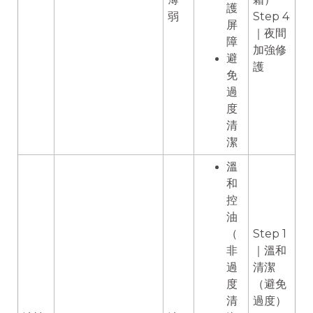
護
弱
Step 4
屏
｜夜間
障
加強修
避
護
免
過
度
清
潔
溫
和
控
油
（
Step 1
非
｜溫和
過
清潔
度
（避免
清
過度）