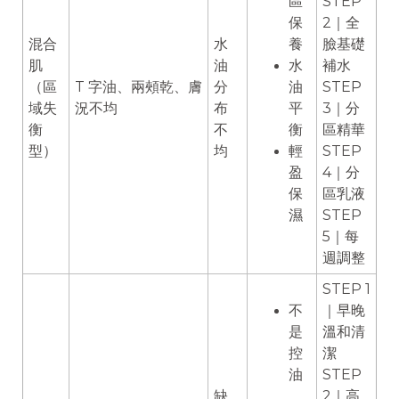
區
STEP
保
2｜全
混合
水
養
臉基礎
肌
油
水
補水
（區
T 字油、兩頰乾、膚
分
油
STEP
域失
況不均
布
平
3｜分
衡
不
衡
區精華
型）
均
輕
STEP
盈
4｜分
保
區乳液
濕
STEP
5｜每
週調整
STEP 1
不
｜早晚
是
溫和清
控
潔
油
STEP
缺
，
2｜高