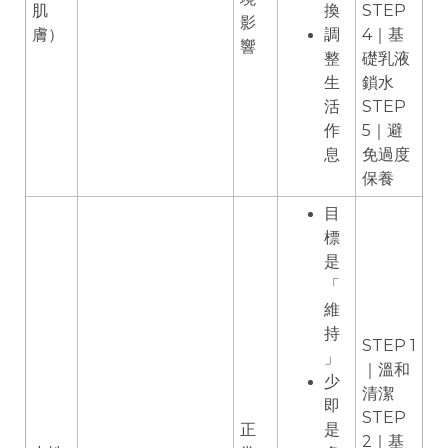
肌
換
STEP
影
膚）
調
4｜基
響
整
礎乳液
生
鎖水
活
STEP
作
5｜避
息
免過度
保養
目
標
是
「
維
持
STEP 1
」
｜溫和
少
清潔
即
STEP
正
是
2｜基