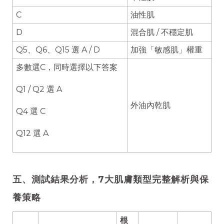
C
油性肌
D
混合肌 / 不穩定肌
Q5、Q6、Q15 選 A / D
加強「敏感肌」權重
多數選C，同時選擇以下答案
Q1 / Q2 選 A
外油內乾肌
Q4 選 C
Q12 選 A
五、測試結果分析，7大肌膚類型完整解析與保
養策略
根