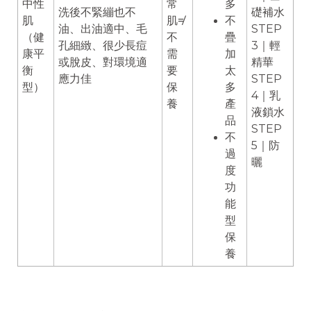
中性
常
多
洗後不緊繃也不
礎補水
肌
肌≠
不
油、出油適中、毛
STEP
（健
不
疊
孔細緻、很少長痘
3｜輕
康平
需
加
或脫皮、對環境適
精華
衡
要
太
應力佳
STEP
型）
保
多
4｜乳
養
產
液鎖水
品
STEP
不
5｜防
過
曬
度
功
能
型
保
養