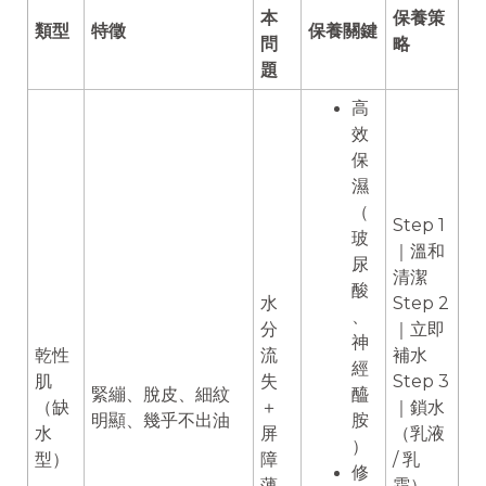
本
保養策
類型
特徵
保養關鍵
問
略
題
高
效
保
濕
（
Step 1
玻
｜溫和
尿
清潔
酸
水
Step 2
、
分
｜立即
神
乾性
流
補水
經
肌
失
Step 3
緊繃、脫皮、細紋
醯
（缺
＋
｜鎖水
明顯、幾乎不出油
胺
水
屏
（乳液
）
型）
障
/ 乳
修
薄
霜）