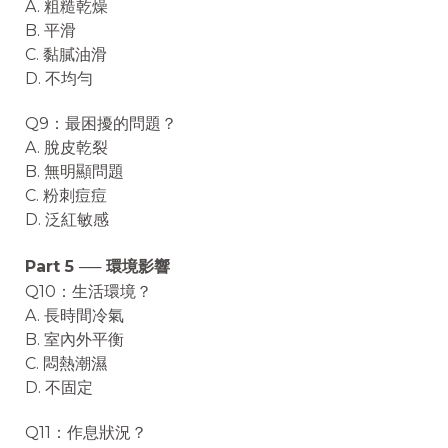
A. 粗糙乾燥
B. 平滑
C. 黏膩油滑
D. 不均勻
Q9：最困擾的問題？
A. 脫皮乾裂
B. 無明顯問題
C. 粉刺痘痘
D. 泛紅敏感
Part 5 ── 環境影響
Q10：生活環境？
A. 長時間冷氣
B. 室內外平衡
C. 悶熱潮濕
D. 不固定
Q11：作息狀況？