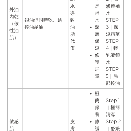
水
是
滲透補
外油
導
補
水
內乾
很油但同時乾、越
致
水
STEP
（假
控油越油
油
深
3｜保
性油
脂
層
濕精華
肌）
代
保
STEP
償
濕
4｜輕
修
乳液鎖
護
水
屏
STEP
障
5｜局
部控油
極
簡
Step 1
保
｜極簡
養
清潔
敏感
皮
修
Step 2
肌
膚
護
｜舒緩