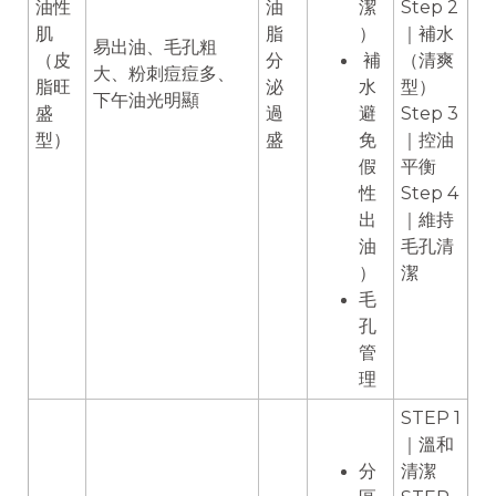
油性
油
潔
Step 2
肌
脂
）
｜補水
易出油、毛孔粗
（皮
分
補
（清爽
大、粉刺痘痘多、
脂旺
泌
水
型）
下午油光明顯
盛
過
避
Step 3
型）
盛
免
｜控油
假
平衡
性
Step 4
出
｜維持
油
毛孔清
）
潔
毛
孔
管
理
STEP 1
｜溫和
分
清潔