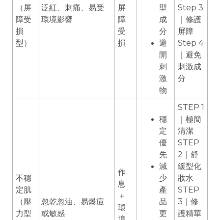
（屏
泛紅、刺痛、易受
屏
型
Step 3
障受
環境影響
障
成
｜修護
損
受
分
屏障
型）
損
避
Step 4
開
｜避免
刺
刺激成
激
分
物
STEP 1
穩
｜極簡
定
清潔
優
STEP
先
2｜舒
減
緩型化
作
不穩
少
妝水
息
定肌
產
STEP
＋
（壓
忽乾忽油、易爆痘
品
3｜修
環
力型
或敏感
更
護精華
境