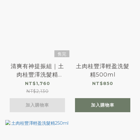
售完
清爽有神提振組｜土
土肉桂豐澤輕盈洗髮
肉桂豐澤洗髮精
精500ml
500ml＋毛豆煥妍緊
NT$1,760
NT$850
緻精華液
NT$2,130
加入購物車
加入購物車