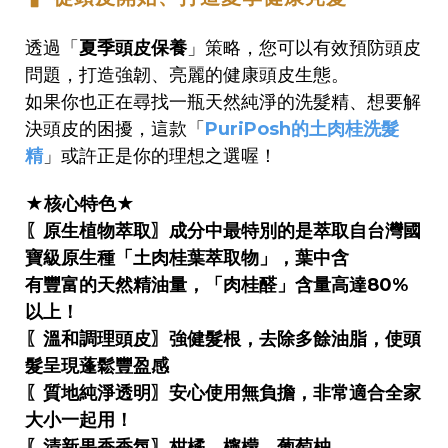
透過「
夏季頭皮保養
」策略，您可以有效預防頭皮
問題，打造強韌、亮麗的健康頭皮生態。
如果你也正在尋找一瓶天然純淨的洗髮精、想要解
決頭皮的困擾，這款「
PuriPosh的土肉桂洗髮
精
」或許正是你的理想之選喔！
★
核心特色
★
〖原生植物萃取〗成分中最特別的是萃取自台灣國
寶級原生種「土肉桂葉萃取物」，葉中含
有豐富的天然精油量，「肉桂醛」含量高達80%
以上！
〖溫和調理頭皮〗強健髮根，去除多餘油脂，使頭
髮呈現蓬鬆豐盈感
〖質地純淨透明〗安心使用無負擔，非常適合全家
大小一起用！
〖清新果香香氛〗柑橘、檸檬、葡萄柚