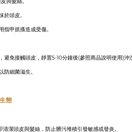
頭皮與髮絲。
抹於頭皮。
用指甲抓搔造成受傷。
避免接觸頭皮，靜置5-10分鐘後(參照商品說明使用)沖
以防細菌滋生。
皮生態
即清潔頭皮與髮絲，防止髒污堆積引發敏感或發炎。