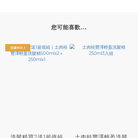
您可能喜歡...
回購NO.1
洗髮精買2送1超值組
土肉桂豐澤輕盈洗髮