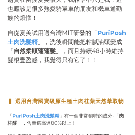
也應該是很多熱愛騎單車的朋友和機車通勤
族的煩惱！
自從夏美試用過台灣MIT研發的「
PuriPosh
土肉洗髮精
」，洗後瞬間能把粘膩油頭變成
「
自然柔順蓬蓬髮
」，而且持續48小時維持
髮根
豐盈感
，我覺得只有它了！！
▍ 選用台灣國寶級原生種土肉桂葉天然萃取物
「
PuriPosh土肉洗髮精
」有一個非常獨特的成分-「
肉
桂醛
」，含量還高達80%以上！