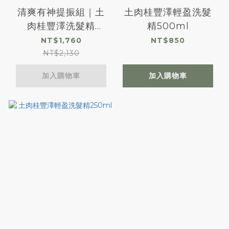
清爽有神提振組｜土
土肉桂豐澤輕盈洗髮
肉桂豐澤洗髮精
精500ml
500ml＋毛豆煥妍緊
NT$1,760
NT$850
緻精華液
NT$2,130
加入購物車
加入購物車